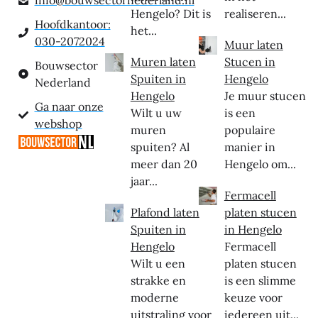
info@bouwsectornederland.nl
Hengelo? Dit is
realiseren...
Hoofdkantoor:
het...
030-2072024
Muur laten
Muren laten
Stucen in
Bouwsector
Spuiten in
Hengelo
Nederland
Hengelo
Je muur stucen
Ga naar onze
Wilt u uw
is een
webshop
muren
populaire
spuiten? Al
manier in
meer dan 20
Hengelo om...
jaar...
Fermacell
Plafond laten
platen stucen
Spuiten in
in Hengelo
Hengelo
Fermacell
Wilt u een
platen stucen
strakke en
is een slimme
moderne
keuze voor
uitstraling voor
iedereen uit...