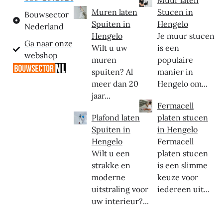
Muren laten
Stucen in
Bouwsector
Spuiten in
Hengelo
Nederland
Hengelo
Je muur stucen
Ga naar onze
Wilt u uw
is een
webshop
muren
populaire
spuiten? Al
manier in
meer dan 20
Hengelo om...
jaar...
Fermacell
Plafond laten
platen stucen
Spuiten in
in Hengelo
Hengelo
Fermacell
Wilt u een
platen stucen
strakke en
is een slimme
moderne
keuze voor
uitstraling voor
iedereen uit...
uw interieur?...