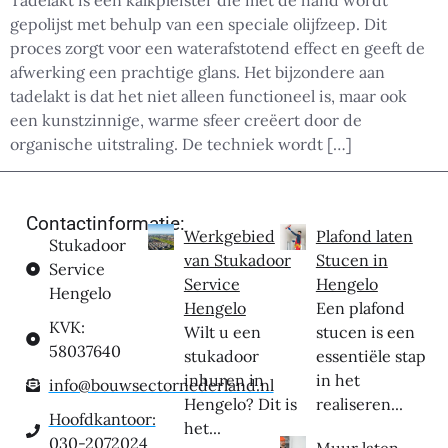
Tadelakt is een kalkpleister die met de hand wordt
gepolijst met behulp van een speciale olijfzeep. Dit
proces zorgt voor een waterafstotend effect en geeft de
afwerking een prachtige glans. Het bijzondere aan
tadelakt is dat het niet alleen functioneel is, maar ook
een kunstzinnige, warme sfeer creëert door de
organische uitstraling. De techniek wordt […]
Contactinformatie:
Werkgebied
Plafond laten
Stukadoor
van Stukadoor
Stucen in
Service
Service
Hengelo
Hengelo
Hengelo
Een plafond
KVK:
Wilt u een
stucen is een
58037640
stukadoor
essentiële stap
inhuren in
in het
info@bouwsectornederland.nl
Hengelo? Dit is
realiseren...
Hoofdkantoor:
het...
030-2072024
Muur laten