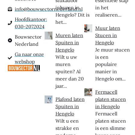
stukadoor
essentiële stap
inhuren in
in het
info@bouwsectornederland.nl
Hengelo? Dit is
realiseren...
Hoofdkantoor:
het...
030-2072024
Muur laten
Muren laten
Stucen in
Bouwsector
Spuiten in
Hengelo
Nederland
Hengelo
Je muur stucen
Ga naar onze
Wilt u uw
is een
webshop
muren
populaire
spuiten? Al
manier in
meer dan 20
Hengelo om...
jaar...
Fermacell
Plafond laten
platen stucen
Spuiten in
in Hengelo
Hengelo
Fermacell
Wilt u een
platen stucen
strakke en
is een slimme