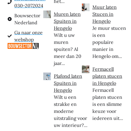
het...
030-2072024
Muur laten
Muren laten
Stucen in
Bouwsector
Spuiten in
Hengelo
Nederland
Hengelo
Je muur stucen
Ga naar onze
Wilt u uw
is een
webshop
muren
populaire
spuiten? Al
manier in
meer dan 20
Hengelo om...
jaar...
Fermacell
Plafond laten
platen stucen
Spuiten in
in Hengelo
Hengelo
Fermacell
Wilt u een
platen stucen
strakke en
is een slimme
moderne
keuze voor
uitstraling voor
iedereen uit...
uw interieur?...