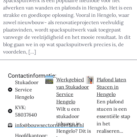
Spackspuitwerk is een populaire methode voor het
afwerken van wanden en plafonds in Hengelo. Het is een
strakke en goedkope oplossing. Vooral in Hengelo, waar
zowel nieuwbouw- als renovatieprojecten veelvuldig
plaatsvinden, wordt spackspuitwerk vaak toegepast
vanwege de veelzijdigheid en het mooie resultaat. In dit
blog gaan we in op wat spackspuitwerk precies is, de
voordelen, […]
Contactinformatie:
Werkgebied
Plafond laten
Stukadoor
van Stukadoor
Stucen in
Service
Service
Hengelo
Hengelo
Hengelo
Een plafond
KVK:
Wilt u een
stucen is een
58037640
stukadoor
essentiële stap
inhuren in
in het
info@bouwsectornederland.nl
Hengelo? Dit is
realiseren...
Hoofdkantoor: