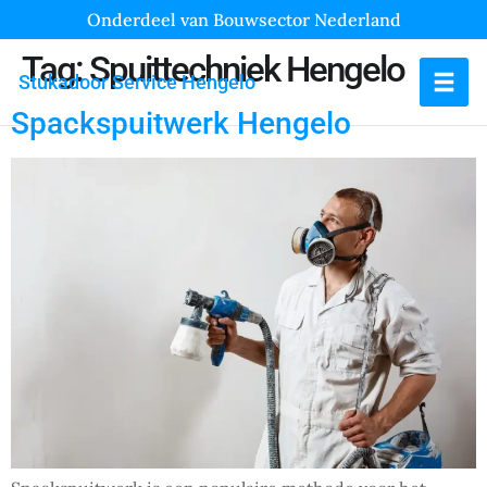
Onderdeel van Bouwsector Nederland
Tag:
Spuittechniek Hengelo
Stukadoor Service Hengelo
Spackspuitwerk Hengelo