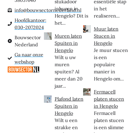
stukadoor
essentiële stap
inhuren in
in het
info@bouwsectornederland.nl
Hengelo? Dit is
realiseren...
Hoofdkantoor:
het...
030-2072024
Muur laten
Muren laten
Stucen in
Bouwsector
Spuiten in
Hengelo
Nederland
Hengelo
Je muur stucen
Ga naar onze
Wilt u uw
is een
webshop
muren
populaire
spuiten? Al
manier in
meer dan 20
Hengelo om...
jaar...
Fermacell
Plafond laten
platen stucen
Spuiten in
in Hengelo
Hengelo
Fermacell
Wilt u een
platen stucen
strakke en
is een slimme