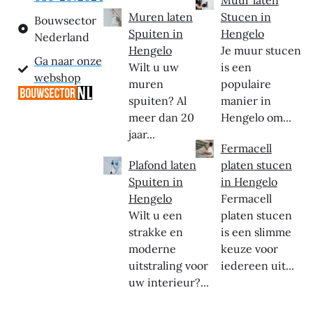
Muur laten
Muren laten
Stucen in
Bouwsector
Spuiten in
Hengelo
Nederland
Hengelo
Je muur stucen
Ga naar onze
Wilt u uw
is een
webshop
muren
populaire
spuiten? Al
manier in
meer dan 20
Hengelo om...
jaar...
Fermacell
Plafond laten
platen stucen
Spuiten in
in Hengelo
Hengelo
Fermacell
Wilt u een
platen stucen
strakke en
is een slimme
moderne
keuze voor
uitstraling voor
iedereen uit...
uw interieur?...