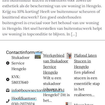
Een buitenmuur stucen is essentieel voor zowel de
esthetiek als de bescherming van uw woning in Hengelo.
Krijg nu 10% korting! Heeft uw buitenmuur scheuren of
loszittend stucwerk? Een goed onderhouden
buitengevel is cruciaal voor het behoud van uw woning
in Hengelo. Het snel herstellen van buitenstucwerk helpt
uw woning in topconditie te blijven. In […]
Contactinformatie:
Werkgebied
Plafond laten
Stukadoor
van Stukadoor
Stucen in
Service
Service
Hengelo
Hengelo
Hengelo
Een plafond
KVK:
Wilt u een
stucen is een
58037640
stukadoor
essentiële stap
inhuren in
in het
info@bouwsectornederland.nl
Hengelo? Dit is
realiseren...
Hoofdkantoor:
het...
030-2072024