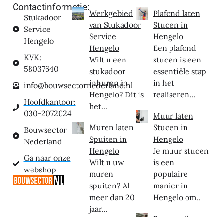
Contactinformatie:
Werkgebied
Plafond laten
Stukadoor
van Stukadoor
Stucen in
Service
Service
Hengelo
Hengelo
Hengelo
Een plafond
KVK:
Wilt u een
stucen is een
58037640
stukadoor
essentiële stap
inhuren in
in het
info@bouwsectornederland.nl
Hengelo? Dit is
realiseren...
Hoofdkantoor:
het...
030-2072024
Muur laten
Muren laten
Stucen in
Bouwsector
Spuiten in
Hengelo
Nederland
Hengelo
Je muur stucen
Ga naar onze
Wilt u uw
is een
webshop
muren
populaire
spuiten? Al
manier in
meer dan 20
Hengelo om...
jaar...