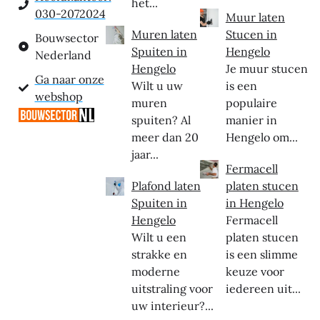
het...
030-2072024
Muur laten
Muren laten
Stucen in
Bouwsector
Spuiten in
Hengelo
Nederland
Hengelo
Je muur stucen
Ga naar onze
Wilt u uw
is een
webshop
muren
populaire
spuiten? Al
manier in
meer dan 20
Hengelo om...
jaar...
Fermacell
Plafond laten
platen stucen
Spuiten in
in Hengelo
Hengelo
Fermacell
Wilt u een
platen stucen
strakke en
is een slimme
moderne
keuze voor
uitstraling voor
iedereen uit...
uw interieur?...