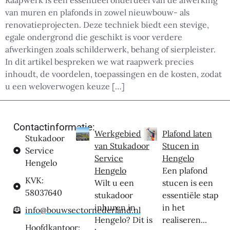
Raapwerk is een essentieel onderdeel van de afwerking
van muren en plafonds in zowel nieuwbouw- als
renovatieprojecten. Deze techniek biedt een stevige,
egale ondergrond die geschikt is voor verdere
afwerkingen zoals schilderwerk, behang of sierpleister.
In dit artikel bespreken we wat raapwerk precies
inhoudt, de voordelen, toepassingen en de kosten, zodat
u een weloverwogen keuze […]
Contactinformatie:
Werkgebied
Plafond laten
Stukadoor
van Stukadoor
Stucen in
Service
Service
Hengelo
Hengelo
Hengelo
Een plafond
KVK:
Wilt u een
stucen is een
58037640
stukadoor
essentiële stap
inhuren in
in het
info@bouwsectornederland.nl
Hengelo? Dit is
realiseren...
Hoofdkantoor: