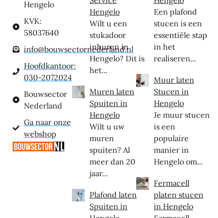
Service
Hengelo
Hengelo
Hengelo
Een plafond
KVK:
Wilt u een
stucen is een
58037640
stukadoor
essentiële stap
inhuren in
in het
info@bouwsectornederland.nl
Hengelo? Dit is
realiseren...
Hoofdkantoor:
het...
030-2072024
Muur laten
Muren laten
Stucen in
Bouwsector
Spuiten in
Hengelo
Nederland
Hengelo
Je muur stucen
Ga naar onze
Wilt u uw
is een
webshop
muren
populaire
spuiten? Al
manier in
meer dan 20
Hengelo om...
jaar...
Fermacell
Plafond laten
platen stucen
Spuiten in
in Hengelo