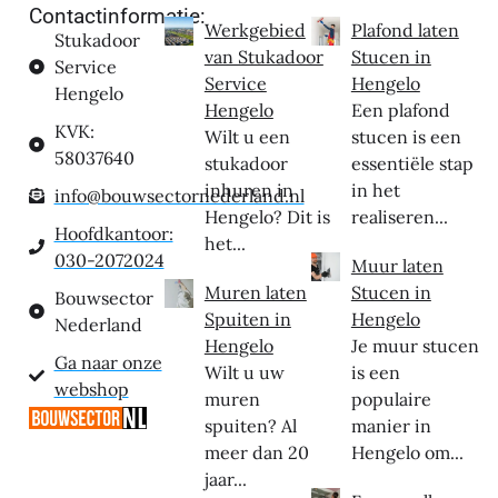
Contactinformatie:
Werkgebied
Plafond laten
Stukadoor
van Stukadoor
Stucen in
Service
Service
Hengelo
Hengelo
Hengelo
Een plafond
KVK:
Wilt u een
stucen is een
58037640
stukadoor
essentiële stap
inhuren in
in het
info@bouwsectornederland.nl
Hengelo? Dit is
realiseren...
Hoofdkantoor:
het...
030-2072024
Muur laten
Muren laten
Stucen in
Bouwsector
Spuiten in
Hengelo
Nederland
Hengelo
Je muur stucen
Ga naar onze
Wilt u uw
is een
webshop
muren
populaire
spuiten? Al
manier in
meer dan 20
Hengelo om...
jaar...