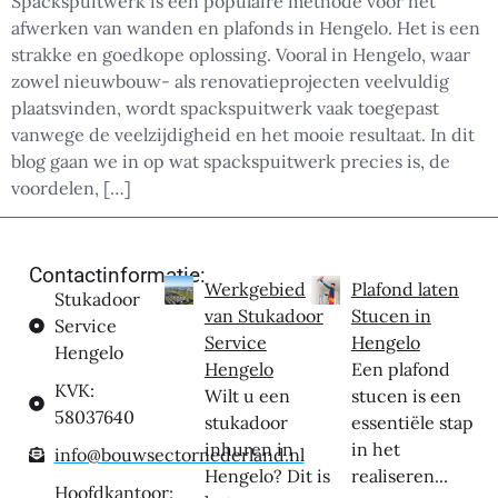
Spackspuitwerk is een populaire methode voor het
afwerken van wanden en plafonds in Hengelo. Het is een
strakke en goedkope oplossing. Vooral in Hengelo, waar
zowel nieuwbouw- als renovatieprojecten veelvuldig
plaatsvinden, wordt spackspuitwerk vaak toegepast
vanwege de veelzijdigheid en het mooie resultaat. In dit
blog gaan we in op wat spackspuitwerk precies is, de
voordelen, […]
Contactinformatie:
Werkgebied
Plafond laten
Stukadoor
van Stukadoor
Stucen in
Service
Service
Hengelo
Hengelo
Hengelo
Een plafond
KVK:
Wilt u een
stucen is een
58037640
stukadoor
essentiële stap
inhuren in
in het
info@bouwsectornederland.nl
Hengelo? Dit is
realiseren...
Hoofdkantoor: