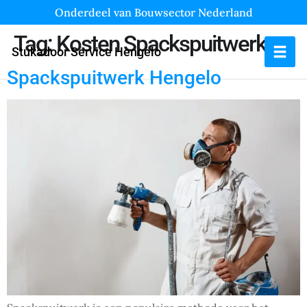
Onderdeel van Bouwsector Nederland
Tag:
Kosten Spackspuitwerk
Stukadoor Service Hengelo
Spackspuitwerk Hengelo