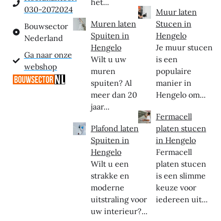
het...
030-2072024
Muur laten
Muren laten
Stucen in
Bouwsector
Spuiten in
Hengelo
Nederland
Hengelo
Je muur stucen
Ga naar onze
Wilt u uw
is een
webshop
muren
populaire
spuiten? Al
manier in
meer dan 20
Hengelo om...
jaar...
Fermacell
Plafond laten
platen stucen
Spuiten in
in Hengelo
Hengelo
Fermacell
Wilt u een
platen stucen
strakke en
is een slimme
moderne
keuze voor
uitstraling voor
iedereen uit...
uw interieur?...