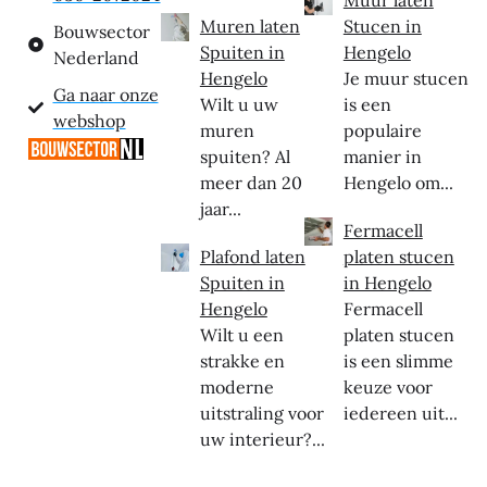
Muur laten
Muren laten
Stucen in
Bouwsector
Spuiten in
Hengelo
Nederland
Hengelo
Je muur stucen
Ga naar onze
Wilt u uw
is een
webshop
muren
populaire
spuiten? Al
manier in
meer dan 20
Hengelo om...
jaar...
Fermacell
Plafond laten
platen stucen
Spuiten in
in Hengelo
Hengelo
Fermacell
Wilt u een
platen stucen
strakke en
is een slimme
moderne
keuze voor
uitstraling voor
iedereen uit...
uw interieur?...