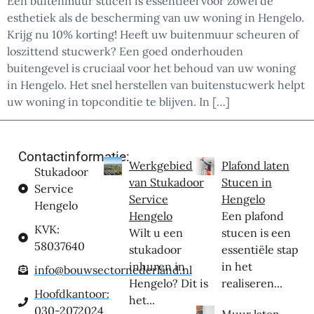
Een buitenmuur stucen is essentieel voor zowel de
esthetiek als de bescherming van uw woning in Hengelo.
Krijg nu 10% korting! Heeft uw buitenmuur scheuren of
loszittend stucwerk? Een goed onderhouden
buitengevel is cruciaal voor het behoud van uw woning
in Hengelo. Het snel herstellen van buitenstucwerk helpt
uw woning in topconditie te blijven. In […]
Contactinformatie:
Werkgebied
Plafond laten
Stukadoor
van Stukadoor
Stucen in
Service
Service
Hengelo
Hengelo
Hengelo
Een plafond
KVK:
Wilt u een
stucen is een
58037640
stukadoor
essentiële stap
inhuren in
in het
info@bouwsectornederland.nl
Hengelo? Dit is
realiseren...
Hoofdkantoor:
het...
030-2072024