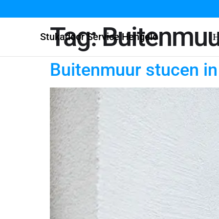
Tag:
Buitenmuu
Stukadoor Service Hengelo
H
Buitenmuur stucen i