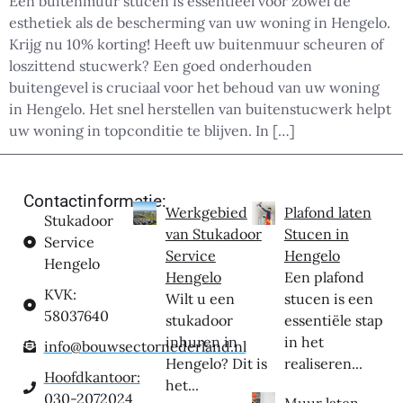
Een buitenmuur stucen is essentieel voor zowel de
esthetiek als de bescherming van uw woning in Hengelo.
Krijg nu 10% korting! Heeft uw buitenmuur scheuren of
loszittend stucwerk? Een goed onderhouden
buitengevel is cruciaal voor het behoud van uw woning
in Hengelo. Het snel herstellen van buitenstucwerk helpt
uw woning in topconditie te blijven. In […]
Contactinformatie:
Werkgebied
Plafond laten
Stukadoor
van Stukadoor
Stucen in
Service
Service
Hengelo
Hengelo
Hengelo
Een plafond
KVK:
Wilt u een
stucen is een
58037640
stukadoor
essentiële stap
inhuren in
in het
info@bouwsectornederland.nl
Hengelo? Dit is
realiseren...
Hoofdkantoor:
het...
030-2072024