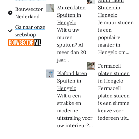
Muur laten
Muren laten
Stucen in
Bouwsector
Spuiten in
Hengelo
Nederland
Hengelo
Je muur stucen
Ga naar onze
Wilt u uw
is een
webshop
muren
populaire
spuiten? Al
manier in
meer dan 20
Hengelo om...
jaar...
Fermacell
Plafond laten
platen stucen
Spuiten in
in Hengelo
Hengelo
Fermacell
Wilt u een
platen stucen
strakke en
is een slimme
moderne
keuze voor
uitstraling voor
iedereen uit...
uw interieur?...